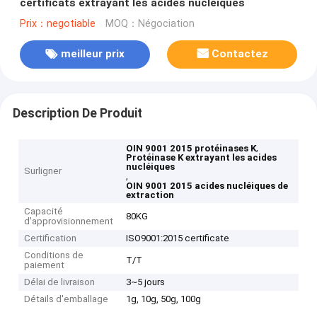
certificats extrayant les acides nucléiques
Prix：negotiable
MOQ：Négociation
meilleur prix
Contactez
Description De Produit
,
OIN 9001 2015 protéinases K
Protéinase K extrayant les acides
nucléiques
Surligner
,
OIN 9001 2015 acides nucléiques de
extraction
Capacité
80KG
d'approvisionnement
Certification
ISO9001:2015 certificate
Conditions de
T/T
paiement
Délai de livraison
3~5 jours
Détails d'emballage
1g, 10g, 50g, 100g