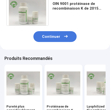
OIN 9001 protéinase de
recombinaison K de 2015
certificats extrayant les
acides nucléiques
Continuer
Produits Recommandés
Pureté plus
Protéinase de
Lyophilized P