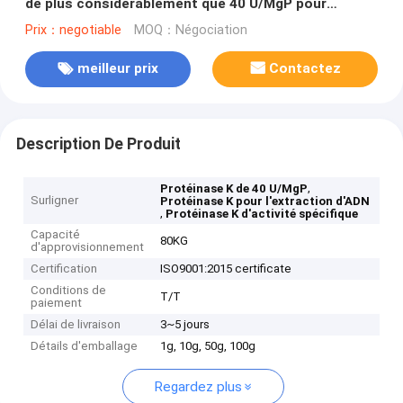
de plus considérablement que 40 U/MgP pour
l'extraction d'ADN
Prix：negotiable
MOQ：Négociation
meilleur prix
Contactez
Description De Produit
,
Protéinase K de 40 U/MgP
Surligner
Protéinase K pour l'extraction d'ADN
,
Protéinase K d'activité spécifique
Capacité
80KG
d'approvisionnement
Certification
ISO9001:2015 certificate
Conditions de
T/T
paiement
Délai de livraison
3~5 jours
Détails d'emballage
1g, 10g, 50g, 100g
Regardez plus