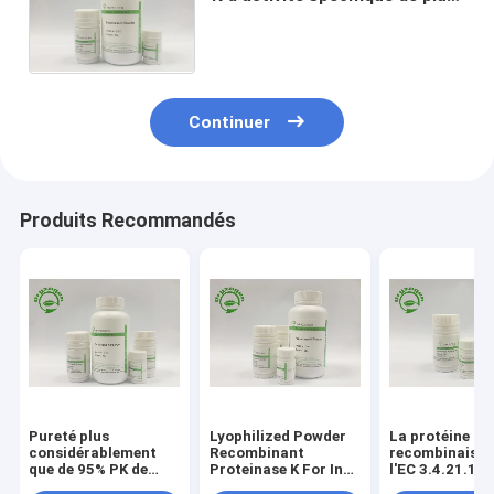
considérablement que 40
U/MgP pour l'extraction d'ADN
Continuer
Produits Recommandés
Pureté plus
Lyophilized Powder
La protéine ki
considérablement
Recombinant
recombinaison
que de 95% PK de
Proteinase K For In
l'EC 3.4.21.14 
recombinaison pour
Situ Hybridization
lyophilisé la p