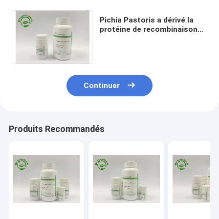
Pichia Pastoris a dérivé la
protéine de recombinaison
de résumé de la protéinase K
inactive Nucleases
Continuer
Produits Recommandés