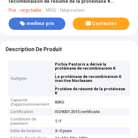
recombinaison de résumé de la protéinase K
inactive Nucleases
Prix：negotiable
MOQ：Négociation
meilleur prix
Contactez
Description De Produit
Pichia Pastoris a dérivé la
protéinase de recombinaison K
,
La protéinase de recombinaison K
Surligner
inactive Nucleases
,
Protéine de résumé de la protéinase
K
Capacité
80KG
d'approvisionnement
Certification
ISO9001:2015 certificate
Conditions de
T/T
paiement
Délai de livraison
3~5 jours