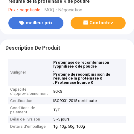
résumé de la protéinase K de poudre
Prix：negotiable
MOQ：Négociation
meilleur prix
Contactez
Description De Produit
Protéinase de recombinaison
lyophilisée K de poudre
,
Surligner
Protéine de recombinaison de
résumé de la protéinase K
,
Protéinase liquide K
Capacité
80KG
d'approvisionnement
Certification
ISO9001:2015 certificate
Conditions de
T/T
paiement
Délai de livraison
3~5 jours
Détails d'emballage
1g, 10g, 50g, 100g