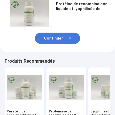
Protéine de recombinaison
liquide et lyophilisée de
résumé de la protéinase K
de poudre
Continuer
Produits Recommandés
Pureté plus
Protéinase de
Lyophilized P