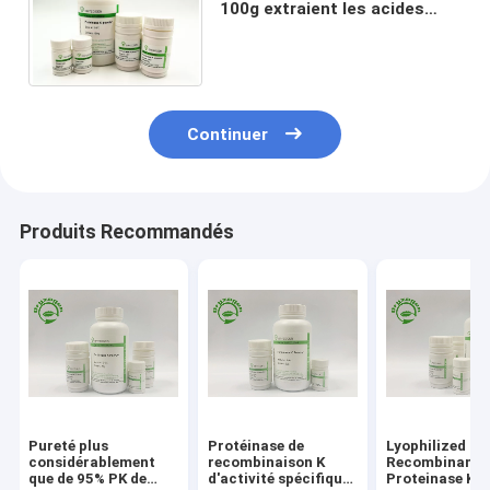
100g extraient les acides
nucléiques à partir de divers
échantillons biologiques
Continuer
Produits Recommandés
Pureté plus
Protéinase de
Lyophilized P
considérablement
recombinaison K
Recombinant
que de 95% PK de
d'activité spécifique
Proteinase K F