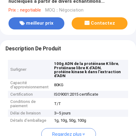
nucléiques à partir de divers échantillons
biologiques
Prix：negotiable
MOQ：Négociation
meilleur prix
Contactez
Description De Produit
,
100g ADN de la protéinase K libre
,
Protéinase libre K d'ADN
Surligner
protéine kinase k dans l'extraction
d'ADN
Capacité
80KG
d'approvisionnement
Certification
ISO9001:2015 certificate
Conditions de
T/T
paiement
Délai de livraison
3~5 jours
Détails d'emballage
1g, 10g, 50g, 100g
Regardez plus