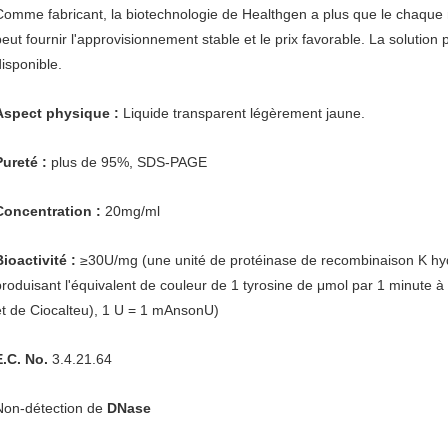
Comme fabricant, la biotechnologie de Healthgen a plus que le chaque 
peut fournir l'approvisionnement stable et le prix favorable. La solution
disponible.
Aspect physique :
Liquide transparent légèrement jaune.
Pureté :
plus de 95%, SDS-PAGE
Concentration :
20mg/ml
Bioactivité :
≥30U/mg (une unité de protéinase de recombinaison K hy
produisant l'équivalent de couleur de 1 tyrosine de μmol par 1 minute à
et de Ciocalteu), 1 U = 1 mAnsonU)
E.C. No.
3.4.21.64
Non-détection de
DNase