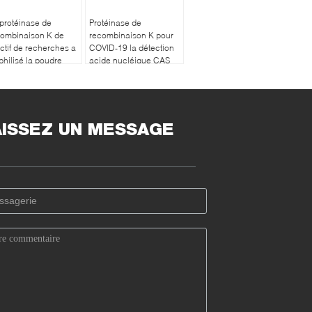
protéinase de
Protéinase de
combinaison K de
recombinaison K pour
ctif de recherches a
COVID-19 la détection
philisé la poudre
acide nucléique CAS
C032R03
39450-01-6
AISSEZ UN MESSAGE