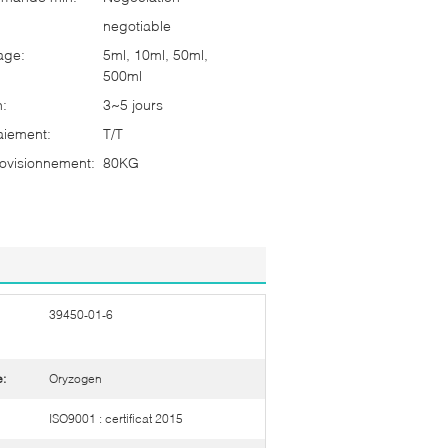
negotiable
age:
5ml, 10ml, 50ml,
500ml
n:
3~5 jours
aiement:
T/T
ovisionnement:
80KG
39450-01-6
:
Oryzogen
ISO9001 : certificat 2015