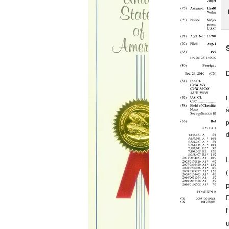
L
à
p
d