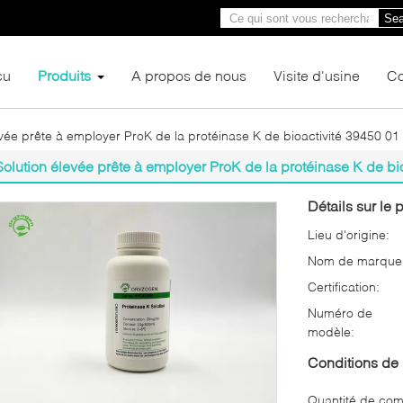
Sea
çu
Produits
A propos de nous
Visite d'usine
Co
evée prête à employer ProK de la protéinase K de bioactivité 39450 01
Solution élevée prête à employer ProK de la protéinase K de bi
Détails sur le p
Lieu d'origine:
Nom de marque
Certification:
Numéro de
modèle:
Conditions de 
Quantité de co