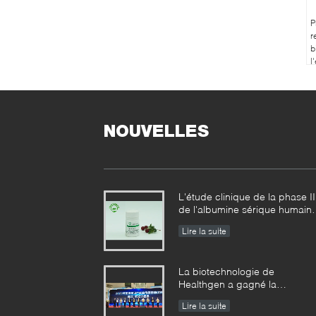
P
r
b
l
d
NOUVELLES
L'étude clinique de la phase II
de l'albumine sérique humain
de recombinaison usine-
Lire la suite
dérivée a réalisé des résultats
échelonnés
La biotechnologie de
Healthgen a gagné la
« récompense d'or de la 2èm
Lire la suite
concurrence de haute valeur