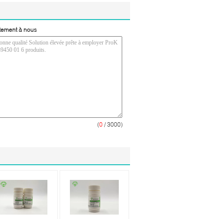
tement à nous
(
0
/ 3000)