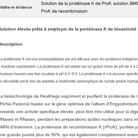
Solution de la protéinase K de ProK
solution 394
,
Mettre en évidence:
ProK de recombinaison
Solution élevée prête à employer de la protéinase K de bioactivité
Description
a protéinase K est une endopeptidase qui est efficace avec les protéines indigè
 inactiver rapidement. La protéinase K est stable sur un grand choix de pH de 4 à 
lusieurs heures une fois incubée à pH 6.5~9.5. La protéinase K n'a aucune spécificité
e décolleté est le lien de peptide à l'extrémité carboxylique de l'acide aminé hydr
La biotechnologie de Healthegn expriment et purifient la protéinase de 
(Pichia Pastoris) basée sur le gène optimisé de l'album d'Engyodontium 
possède une activité spécifique élevée, peut être très utilisé pour la di
DNases et RNases, pendant les préparations acides nucléiques sans in
l'ARN d'isolement. La protéinase de recombinaison K (rProK), purifiée 
une grande pureté plus de 95%, qui est également complètement exemp