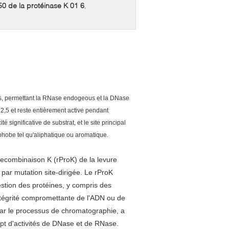
50 de la protéinase K 01 6
,
nes, permettant la RNase endogeous et la DNase
12,5 et reste entièrement active pendant
 significative de substrat, et le site principal
ophobe tel qu'aliphatique ou aromatique.
recombinaison K (rProK) de la levure
par mutation site-dirigée. Le rProK
gestion des protéines, y compris des
tégrité compromettante de l'ADN ou de
par le processus de chromatographie, a
t d'activités de DNase et de RNase.