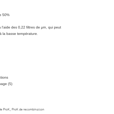
de 50%
 l'aide des 0,22 filtres de μm, qui peut
à la basse température.
tions
nage (5)
,
de ProK
ProK de recombinaison