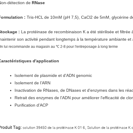
Non-détection de
RNase
Formulation :
Tris-HCL de 10mM (pH 7,5), CaCl2 de 5mM, glycérine 
Stockage :
La protéinase de recombinaison K a été stérilisée et filtrée à
maintenir son activité pendant longtemps à la température ambiante et 
n lui recommande au magasin au ℃ 2-8 pour l'entreposage à long terme
Caractéristiques d'application
Isolement de plasmide et d'ADN genomic
Isolement de l'ARN
Inactivation de RNases, de DNases et d'enzymes dans les réac
Retrait des enzymes de l'ADN pour améliorer l'efficacité de clo
Purification d'ACP
,
Produit Tag:
solution 39450 de la protéinase K 01 6
Solution de la protéinase K 