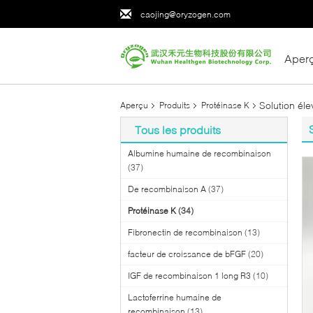
caojing@oryzogen.com
Aper
Solution él
Aperçu
Produits
Protéinase K
Tous les produits
Albumine humaine de recombinaison
(37)
De recombinaison A
(37)
Protéinase K
(34)
Fibronectin de recombinaison
(13)
facteur de croissance de bFGF
(20)
IGF de recombinaison 1 long R3
(10)
Lactoferrine humaine de
recombinaison
(13)