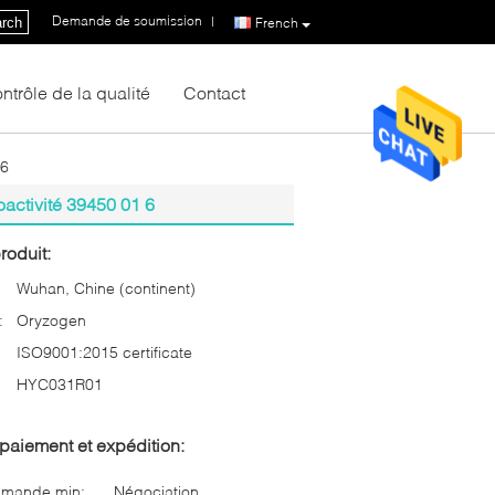
Demande de soumission
|
rch
French
ntrôle de la qualité
Contact
 6
oactivité 39450 01 6
roduit:
Wuhan, Chine (continent)
:
Oryzogen
ISO9001:2015 certificate
HYC031R01
paiement et expédition:
mmande min:
Négociation