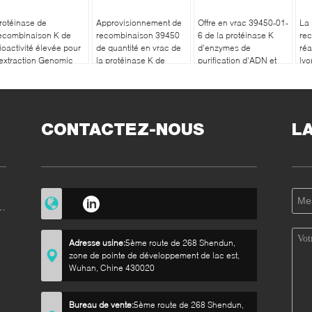
rotéinase de
Approvisionnement de
Offre en vrac 39450-01-
La 
ecombinaison K de
recombinaison 39450
6 de la protéinase K
re
ioactivité élevée pour
de quantité en vrac de
d'enzymes de
réa
'extraction Genomic
la protéinase K de
purification d'ADN et
lyo
'ADN
catégorie d'ACP 01 6
d'ARN
HY
CONTACTEZ-NOUS
L
e
Adresse usine:
5ème route de 268 Shendun,
zone de pointe de développement de lac est,
Wuhan, Chine 430020
e
Bureau de vente:
5ème route de 268 Shendun,