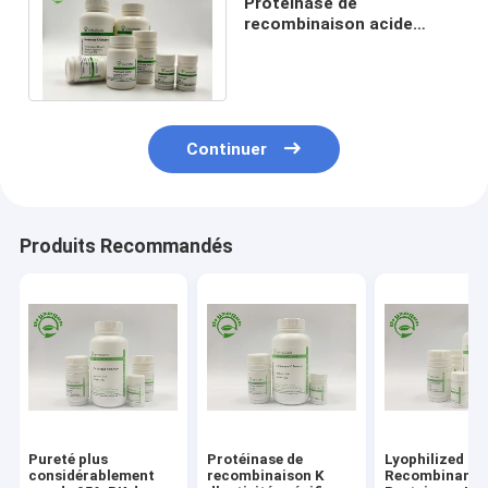
Protéinase de
recombinaison acide
nucléique K 29kD ProK
39450-01-6 d'extraction
Continuer
Produits Recommandés
Pureté plus
Protéinase de
Lyophilized P
considérablement
recombinaison K
Recombinant