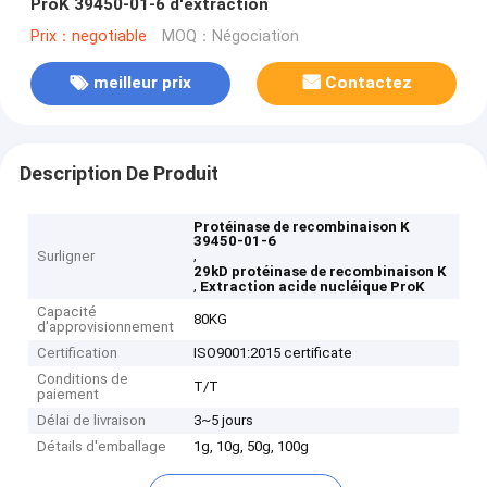
ProK 39450-01-6 d'extraction
Prix：negotiable
MOQ：Négociation
meilleur prix
Contactez
Description De Produit
Protéinase de recombinaison K
39450-01-6
,
Surligner
29kD protéinase de recombinaison K
,
Extraction acide nucléique ProK
Capacité
80KG
d'approvisionnement
Certification
ISO9001:2015 certificate
Conditions de
T/T
paiement
Délai de livraison
3~5 jours
Détails d'emballage
1g, 10g, 50g, 100g