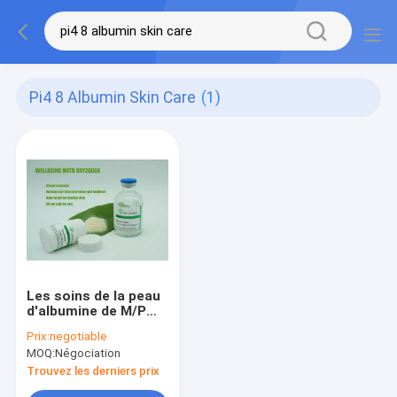
Pi4 8 Albumin Skin Care
(1)
Les soins de la peau
d'albumine de M/P
65℃ PI4.8 ont
Prix:
negotiable
lyophilisé la poudre
MOQ:
Négociation
pour anti- rider des
cosmétiques
Trouvez les derniers prix