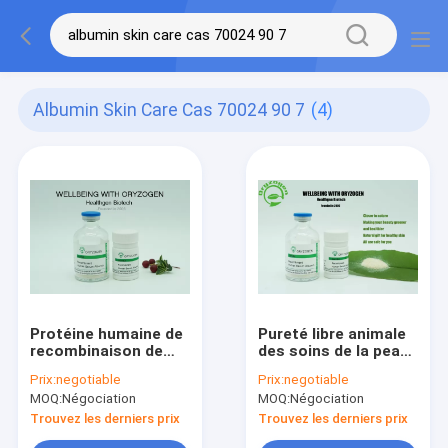
Albumin Skin Care Cas 70024 90 7
(4)
Protéine humaine de
Pureté libre animale
recombinaison de
des soins de la peau
soins de la peau
99% d'albumine avec
Prix:
negotiable
Prix:
negotiable
d'albumine CAS
de la basse
MOQ:
Négociation
MOQ:
Négociation
70024-90-7 pour la
endotoxine moins
ride lisse de peau
que 0.125EU/mg
Trouvez les derniers prix
Trouvez les derniers prix