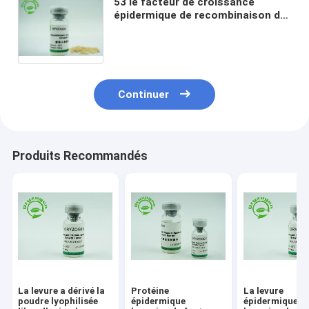
53 le facteur de croissance
épidermique de recombinaison du
facteur de croissance EGF des
acides aminés 6.3kD a lyophilisé
avec le stabilisateur de mannitol
Continuer
Produits Recommandés
La levure a dérivé la
Protéine
La levure
poudre lyophilisée
épidermique
épidermique