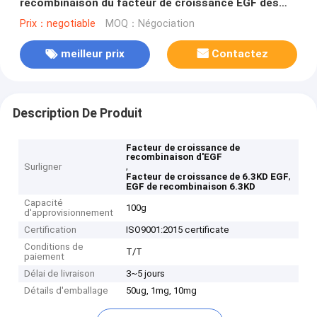
recombinaison du facteur de croissance EGF des
acides aminés 6.3kD a lyophilisé avec le
Prix：negotiable
MOQ：Négociation
stabilisateur de mannitol
meilleur prix
Contactez
Description De Produit
Facteur de croissance de
recombinaison d'EGF
,
Surligner
,
Facteur de croissance de 6.3KD EGF
EGF de recombinaison 6.3KD
Capacité
100g
d'approvisionnement
Certification
ISO9001:2015 certificate
Conditions de
T/T
paiement
Délai de livraison
3~5 jours
Détails d'emballage
50ug, 1mg, 10mg