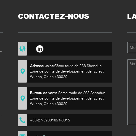
CONTACTEZ-NOUS
L
e
Adresse usine:
5ème route de 268 Shendun,
zone de pointe de développement de lac est,
Wuhan, Chine 430020
e
Bureau de vente:
5ème route de 268 Shendun,
zone de pointe de développement de lac est,
Wuhan, Chine 430020
de
+86-27-59301891-8015