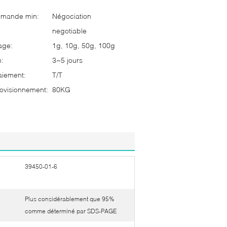
mmande min:
Négociation
negotiable
age:
1g, 10g, 50g, 100g
n:
3~5 jours
aiement:
T/T
ovisionnement:
80KG
39450-01-6
Plus considérablement que 95%
comme déterminé par SDS-PAGE