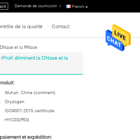
Demande de soumission
|
rch
French
ntrôle de la qualité
Contact
 DNase et la RNase
rProK éliminent la DNase et la
roduit:
Wuhan, Chine (continent)
:
Oryzogen
ISO9001:2015 certificate
HYC032R03
paiement et expédition: