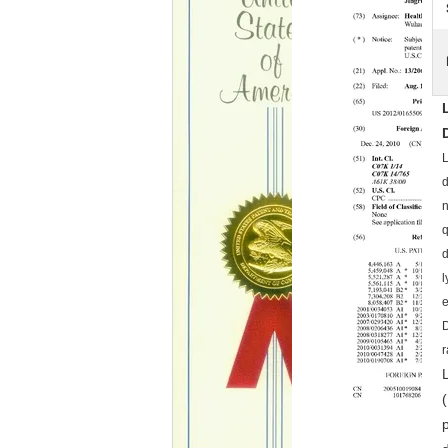
L
d
n
q
d
l
e
D
r