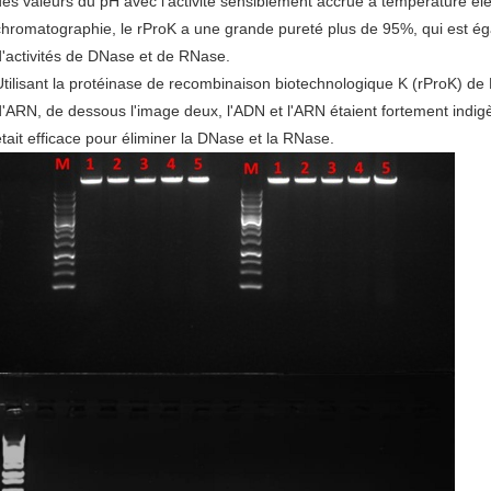
des valeurs du pH avec l'activité sensiblement accrue à température él
chromatographie, le rProK a une grande pureté plus de 95%, qui est 
d'activités de DNase et de RNase.
Utilisant la protéinase de recombinaison biotechnologique K (rProK) de 
d'ARN, de dessous l'image deux, l'ADN et l'ARN étaient fortement indigèn
était efficace pour éliminer la DNase et la RNase.