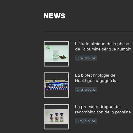
NEWS
L'étude clinique de la phase II
de l'albumine sérique humain
de recombinaison usine-
Lire la suite
dérivée a réalisé des résultats
échelonnés
La biotechnologie de
Healthgen a gagné la
« récompense d'or de la 2èm
Lire la suite
concurrence de haute valeur
de brevet de la province de
Hubei »
La première drogue de
recombinaison de la protéine
du monde pour le traitement 
Lire la suite
l'emphysème a été approuvée
par les USA FDA pour la