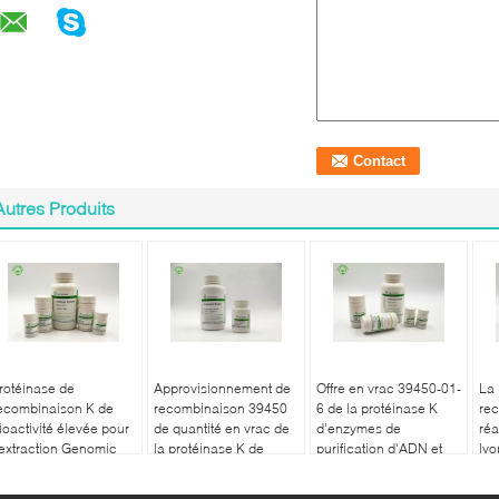
Autres Produits
rotéinase de
Approvisionnement de
Offre en vrac 39450-01-
La 
ecombinaison K de
recombinaison 39450
6 de la protéinase K
re
ioactivité élevée pour
de quantité en vrac de
d'enzymes de
réa
'extraction Genomic
la protéinase K de
purification d'ADN et
lyo
'ADN
catégorie d'ACP 01 6
d'ARN
HY