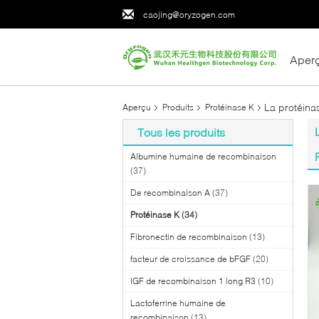
caojing@oryzogen.com
Aper
La protéina
Aperçu
Produits
Protéinase K
Tous les produits
Albumine humaine de recombinaison
(37)
De recombinaison A
(37)
Protéinase K
(34)
Fibronectin de recombinaison
(13)
facteur de croissance de bFGF
(20)
IGF de recombinaison 1 long R3
(10)
Lactoferrine humaine de
recombinaison
(13)