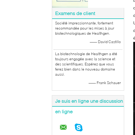
Examens de client
Société impressionnante, fortement
recommandée pour les mises à jour
biotechnologiques de Healthgen.
—— David Castillo
La biotechnologie de Healthgen a été
toujours engagée avec la science et
des scientifiques. Espérez que vous
ferez bien dans le nouveau domaine
aussi.
—— Frank Schauer
Je suis en ligne une discussion
en ligne