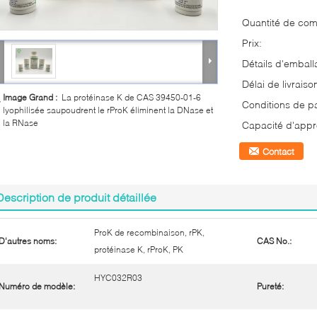
Quantité de co
Prix:
Détails d'emball
Délai de livraiso
Image Grand :
La protéinase K de CAS 39450-01-6
Conditions de p
lyophilisée saupoudrent le rProK éliminent la DNase et
la RNase
Capacité d'appr
Contact
Description de produit détaillée
ProK de recombinaison, rPK,
D'autres noms:
CAS No.:
protéinase K, rProK, PK
HYC032R03
Numéro de modèle:
Pureté: