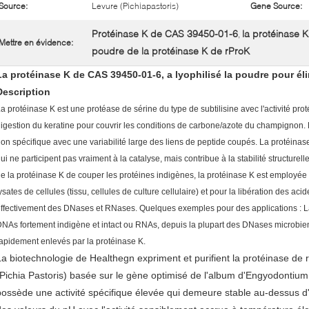
Source:
Levure (Pichiapastoris)
Gene Source:
Protéinase K de CAS 39450-01-6
la protéinase K
,
Mettre en évidence:
poudre de la protéinase K de rProK
La protéinase K de CAS 39450-01-6, a lyophilisé la poudre pour él
Description
a protéinase K est une protéase de sérine du type de subtilisine avec l'activité prot
igestion du keratine pour couvrir les conditions de carbone/azote du champignon
on spécifique avec une variabilité large des liens de peptide coupés. La protéina
ui ne participent pas vraiment à la catalyse, mais contribue à la stabilité structurel
e la protéinase K de couper les protéines indigènes, la protéinase K est employée
ysates de cellules (tissu, cellules de culture cellulaire) et pour la libération des aci
ffectivement des DNases et RNases. Quelques exemples pour des applications : La p
NAs fortement indigène et intact ou RNAs, depuis la plupart des DNases microb
apidement enlevés par la protéinase K.
La biotechnologie de Healthegn expriment et purifient la protéinase de 
(Pichia Pastoris) basée sur le gène optimisé de l'album d'Engyodontium 
possède une activité spécifique élevée qui demeure stable au-dessus d'