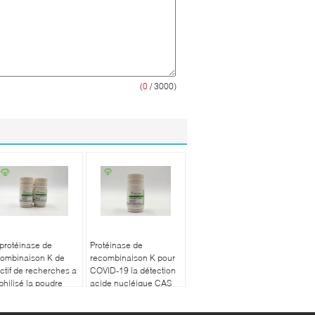
(
0
/ 3000)
protéinase de
Protéinase de
combinaison K de
recombinaison K pour
ctif de recherches a
COVID-19 la détection
philisé la poudre
acide nucléique CAS
C032R03
39450-01-6