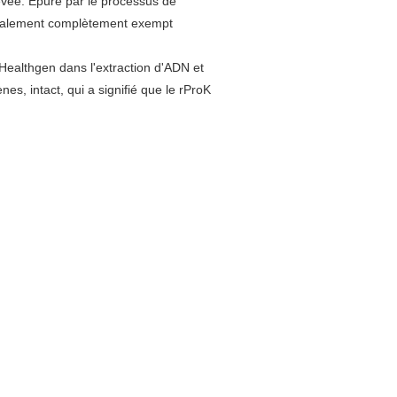
evée. Épuré par le processus de
également complètement exempt
Healthgen dans l'extraction d'ADN et
es, intact, qui a signifié que le rProK