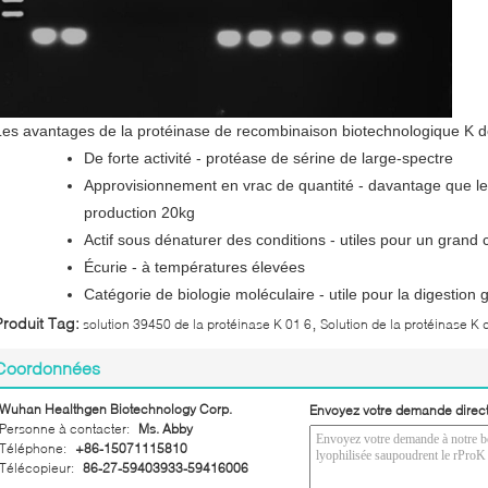
Les avantages de la protéinase de recombinaison biotechnologique K d
De forte activité - protéase de sérine de large-spectre
Approvisionnement en vrac de quantité - davantage que le
production 20kg
Actif sous dénaturer des conditions - utiles pour un grand 
Écurie - à températures élevées
Catégorie de biologie moléculaire - utile pour la digestion
,
Produit Tag:
solution 39450 de la protéinase K 01 6
Solution de la protéinase K 
Coordonnées
Wuhan Healthgen Biotechnology Corp.
Envoyez votre demande direc
Personne à contacter:
Ms. Abby
Téléphone:
+86-15071115810
Télécopieur:
86-27-59403933-59416006