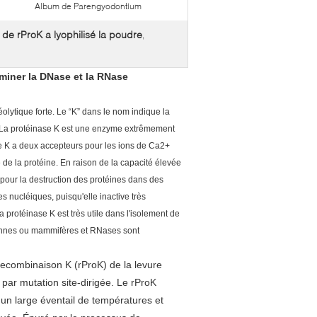
Album de Parengyodontium
 de rProK a lyophilisé la poudre
,
iminer la DNase et la RNase
éolytique forte. Le “K” dans le nom indique la
. La protéinase K est une enzyme extrêmement
se K a deux accepteurs pour les ions de Ca2+
le de la protéine. En raison de la capacité élevée
 pour la destruction des protéines dans des
des nucléiques, puisqu'elle inactive très
rotéinase K est très utile dans l'isolement de
iennes ou mammifères et RNases sont
recombinaison K (rProK) de la levure
par mutation site-dirigée. Le rProK
un large éventail de températures et